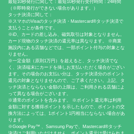
最短10秒発行に関して：最短10秒発行受付時間：24時間
（※即時発行ができない場合があります。）
タッチ決済に関して：
※スマホのVisaのタッチ決済・Mastercard®タッチ決済で
支払うことが条件です。
※iD、カードの差し込み、磁気取引は対象となりません。
カード現物のタッチ決済の還元率は異なります。 ※商業
施設内にある店舗などでは、一部ポイント付与の対象とな
りません。
※一定金額（原則1万円）を超えると、タッチ決済でな
く、決済端末にカードを挿しお支払いただく場合がござい
ます。その場合のお支払い分は、タッチ決済分のポイント
還元の対象となりませんので、ご了承ください。上記、タ
ッチ決済とならない金額の上限は、ご利用される店舗によ
って異なる場合がございます。
※通常のポイントを含みます。 ※ポイント還元率は利用
金額に対する獲得ポイントを示したもので、ポイントの交
換方法によっては、1ポイント1円相当にならない場合があ
ります。
※Google Pay™ 、Samsung Payで、Mastercard®タッチ
決済はご利用いただけません。ポイント還元は受けられま