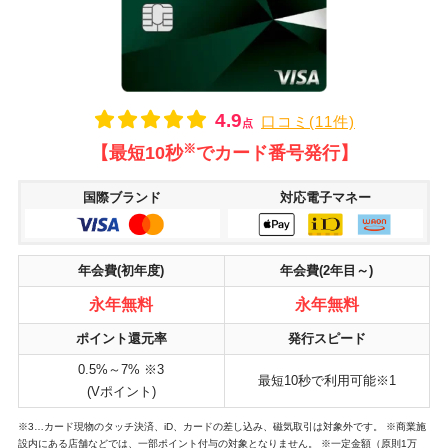
4.9
口コミ(11件)
点
※
【最短10秒
でカード番号発行】
国際ブランド
対応電子マネー
年会費(初年度)
年会費(2年目～)
永年無料
永年無料
ポイント還元率
発行スピード
0.5%～7% ※3
最短10秒で利用可能※1
(Vポイント)
※3…カード現物のタッチ決済、iD、カードの差し込み、磁気取引は対象外です。 ※商業施
設内にある店舗などでは、一部ポイント付与の対象となりません。 ※一定金額（原則1万