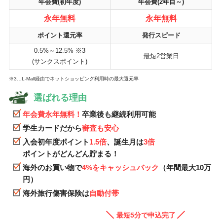
年会費(初年度)
年会費(2年目～)
永年無料
永年無料
ポイント還元率
発行スピード
0.5%～12.5% ※3
最短2営業日
(サンクスポイント)
※3…L-Mall経由でネットショッピング利用時の最大還元率
選ばれる理由
年会費永年無料！
卒業後も継続利用可能
学生カードだから
審査も安心
入会初年度ポイント
1.5倍
、誕生月は
3倍
ポイントがどんどん貯まる！
海外のお買い物で
4%をキャッシュバック
（年間最大10万
円）
海外旅行傷害保険は
自動付帯
最短5分で申込完了