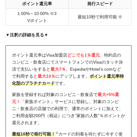
ポイント還元率
発行スピード
1.00%～10.00% ※3
最短10秒で利用可能 ※
Vポイント
▼注釈の詳細を見る▼
※3…最大還元率は会員専用サイト「For Platinum Preferred Members」経由で Expediaや
Hotel's.comを利用した場合
ポイント還元率はVisa加盟店
どこでも1％還元
、特約店の
※即時発行とならない場合があります。
コンビニ・飲食店にてスマートフォンでのVisaのタッチ決
済で支払いをすると
最大7％
、ExpediaやHotel’s.comなど
で利用すると
最大10％
にアップします。
ポイント還元率特
化型のプラチナカード
です。
家族を登録すれば対象のコンビニ・飲食店で
最大+5%還
元！
「家族ポイント」サービスに登録し、対象のコンビ
ニ・飲食店の店舗での利用で、通常のポイントに加えて、
ご利用金額200円（税込）につき”家族の人数”％ポイントが
還元されます。
※
最短10秒で発行可能！
カードの到着を待たずに今すぐ使