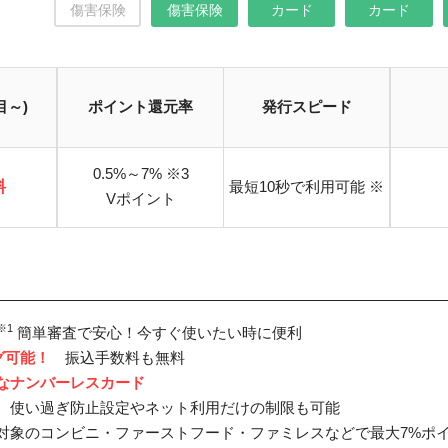
傷害保険
傷害保険
カード
カード
目～)
ポイント還元率
発行スピード
0.5%～7% ※3
料
最短10秒で利用可能 ※
Vポイント
タッチ決済の場合。Visaのタッチ決済・Mastercard®タッチ決済に関する詳細はページ下部を参
舗は異なります。詳しくは三井住友カードのサービス詳細ページをご確認ください。
※1
簡単審査で安心！今すぐ使いたい時に便利
グ可能！
振込手数料も無料
なナンバーレスカード
使い過ぎ防止設定やネット利用だけの制限も可能
済1回で5,000円分のVポイントPayギフトプレゼント
象のコンビニ・ファーストフード・ファミレスなどで最大7%ポ
のVポイントプレゼント