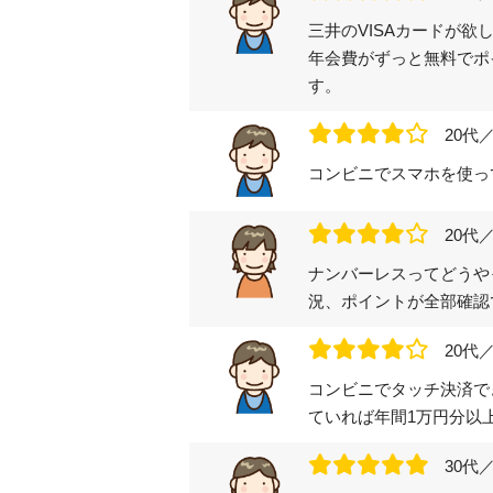
三井のVISAカードが
年会費がずっと無料でポ
す。
20代
コンビニでスマホを使っ
20代
ナンバーレスってどうや
況、ポイントが全部確認
20代
コンビニでタッチ決済で
ていれば年間1万円分以
30代