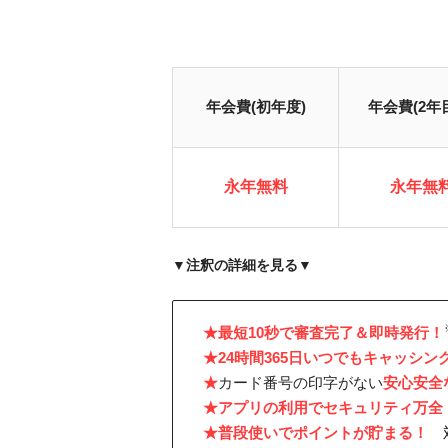
年会費(初年度)
年会費(2年
永年無料
永年無
▼注釈の詳細を見る▼
※3…スマホでのVisaのタッチ決済・Mastercard®
※店頭でのご利用対象店舗とモバイルオーダーの対象店
★最短10秒で審査完了＆即時発行！
※ 受付時間：24時間
★24時間365日いつでもキャッシン
※ 即時発行ができない場合があります。
※4 期間限定ポイント（6か月）
★
カード番号の印字がない
安心安全
★アプリの利用でセキュリティ万全
※2…条件・内訳:
①新規入会＆ご入会月＋1ヵ月後末までにスマホのタッチ決
★普段使いでポイントが貯まる！
対
②SBI証券口座開設&クレカ積立などで16,600円相当