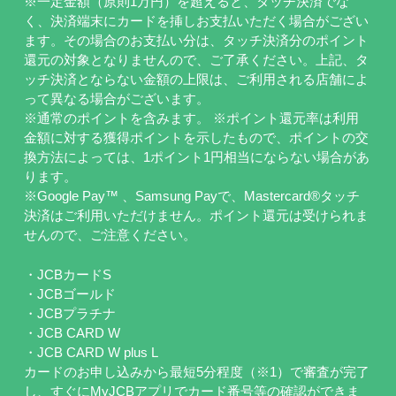
※一定金額（原則1万円）を超えると、タッチ決済でな
く、決済端末にカードを挿しお支払いただく場合がござい
ます。その場合のお支払い分は、タッチ決済分のポイント
還元の対象となりませんので、ご了承ください。上記、タ
ッチ決済とならない金額の上限は、ご利用される店舗によ
って異なる場合がございます。
※通常のポイントを含みます。 ※ポイント還元率は利用
金額に対する獲得ポイントを示したもので、ポイントの交
換方法によっては、1ポイント1円相当にならない場合があ
ります。
※Google Pay™ 、Samsung Payで、Mastercard®タッチ
決済はご利用いただけません。ポイント還元は受けられま
せんので、ご注意ください。
・JCBカードS
・JCBゴールド
・JCBプラチナ
・JCB CARD W
・JCB CARD W plus L
カードのお申し込みから最短5分程度（※1）で審査が完了
し、すぐにMyJCBアプリでカード番号等の確認ができま