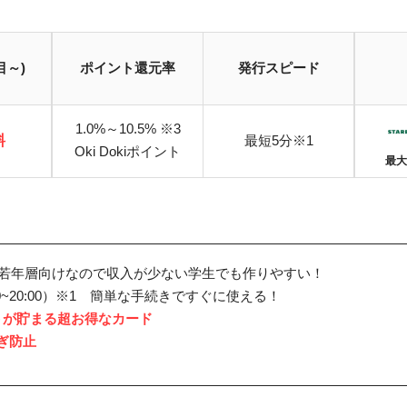
目～)
ポイント還元率
発行スピード
1.0%～10.5% ※3
料
最短5分※1
Oki Dokiポイント
最大
記載
若年層向けなので収入が少ない学生でも作りやすい！
0~20:00）※1 簡単な手続きですぐに使える！
トが貯まる超お得なカード
ぎ防止