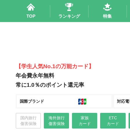
TOP
ランキング
特集
【学生人気No.1の万能カード】
年会費永年無料
常に1.0％のポイント還元率
国際ブランド
対応電
国内旅行
海外旅行
家族
ETC
傷害保険
傷害保険
カード
カード