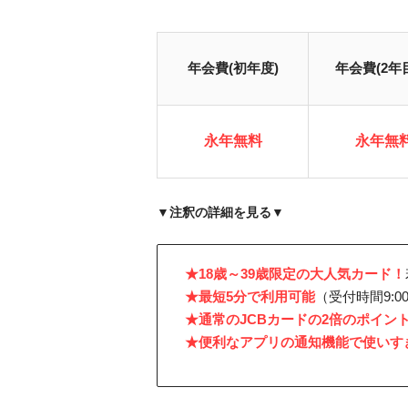
年会費(初年度)
年会費(2年
永年無料
永年無
▼注釈の詳細を見る▼
※3…最大還元率はJCB PREMOに交換した場合
※1…モバ即（最短5分）に関する詳細はページ下部に
★18歳～39歳限定の大人気カード！
★最短5分で利用可能
（受付時間9:0
★通常のJCBカードの2倍のポイン
★便利なアプリの通知機能で使いす