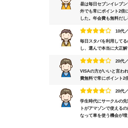
昼は毎日セブンイレブン
外でも常にポイント2倍
した。年会費も無料だし
10代
毎日スタバを利用してる
し、選んで本当に大正解
20代
VISAの方がいいと言
費無料で常にポイント2
20代
学生時代にサークルの先
トがアマゾンで使えるの
なって車を使う機会が増